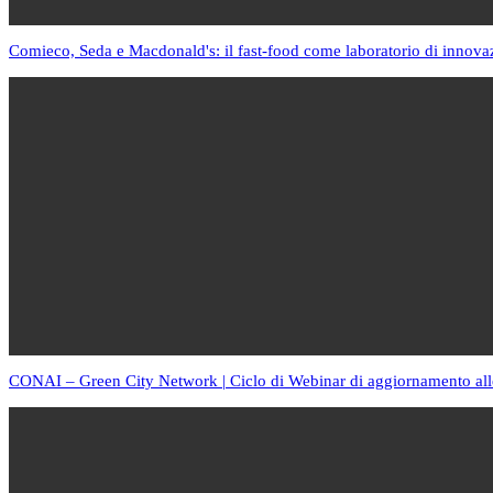
Comieco, Seda e Macdonald's: il fast-food come laboratorio di innova
CONAI – Green City Network | Ciclo di Webinar di aggiornamento all