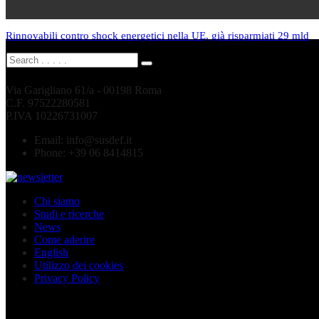
Rinnovabili contro shock energetici nella UE, già risparmiati 29 mld
Via Garigliano 61/a - 00198 Roma
C.F. 97522280581
P.IVA 10226731007
Email:
info@susdef.it
Phone:
+39 06 8414815
Chi siamo
Studi e ricerche
News
Come aderire
English
Utilizzo dei cookies
Privacy Policy
Seguici sui social