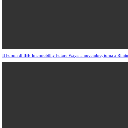
Il Forum di IBE-Intermobility Future Ways: a novembre, torna a Rimin