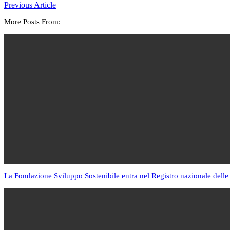
Previous Article
More Posts From:
La Fondazione Sviluppo Sostenibile entra nel Registro nazionale delle 