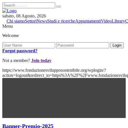
sabato, 08 Agosto, 2026
Chi siamo
Settori
News
Studi e ricerche
Appuntamenti
Video
Library
C
Menu
Welcome
Forgot password?
Not a member?
Join today
https://www.fondazionesvilupposostenibile.org/wplogin/?
action=logout&redirect_to=https%3A%2F%2Fwww.fondazionesvilu
Banner-Premio-2025