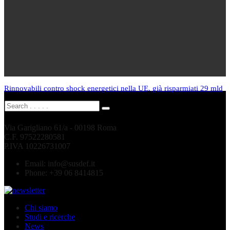
Rinnovabili contro shock energetici nella UE, già risparmiati 29 mld
Via Garigliano 61/a - 00198 Roma
C.F. 97522280581
P.IVA 10226731007
Email:
info@susdef.it
Phone:
+39 06 8414815
Chi siamo
Studi e ricerche
News