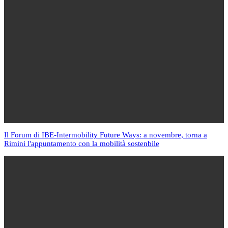
Il Forum di IBE-Intermobility Future Ways: a novembre, torna a
Rimini l'appuntamento con la mobilità sostenbile