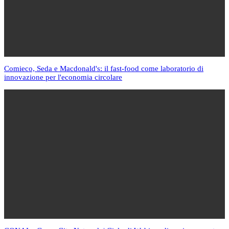
Comieco, Seda e Macdonald's: il fast-food come laboratorio di
innovazione per l'economia circolare