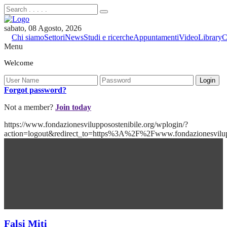
sabato, 08 Agosto, 2026
Chi siamo
Settori
News
Studi e ricerche
Appuntamenti
Video
Library
C
Menu
Welcome
Forgot password?
Not a member?
Join today
https://www.fondazionesvilupposostenibile.org/wplogin/?
action=logout&redirect_to=https%3A%2F%2Fwww.fondazionesvilu
Falsi Miti