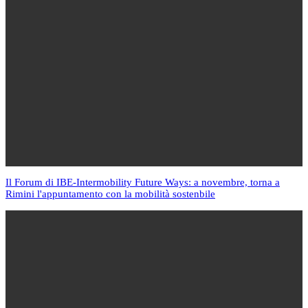
Il Forum di IBE-Intermobility Future Ways: a novembre, torna a
Rimini l'appuntamento con la mobilità sostenbile