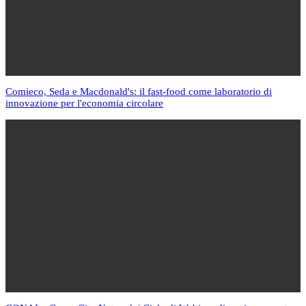
Comieco, Seda e Macdonald's: il fast-food come laboratorio di
innovazione per l'economia circolare