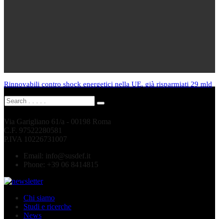
Rinnovabili contro shock energetici nella UE, già risparmiati 29 mld
Via Garigliano 61/a - 00198 Roma
C.F. 97522280581
P.IVA 10226731007
Email:
info@susdef.it
Phone:
+39 06 8414815
Chi siamo
Studi e ricerche
News