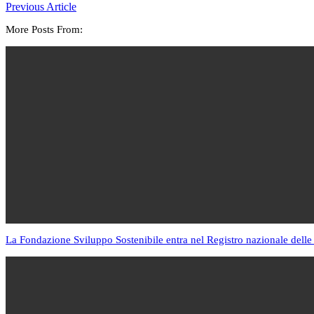
Previous Article
More Posts From:
La Fondazione Sviluppo Sostenibile entra nel Registro nazionale delle 