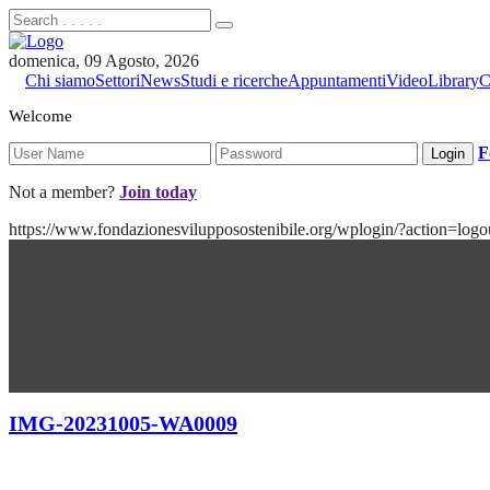
domenica, 09 Agosto, 2026
Chi siamo
Settori
News
Studi e ricerche
Appuntamenti
Video
Library
C
Welcome
F
Not a member?
Join today
https://www.fondazionesvilupposostenibile.org/wplogin/?action
IMG-20231005-WA0009