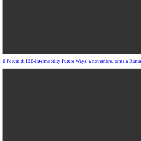
Il Forum di IBE-Intermobility Future Ways: a novembre, torna a Rimin