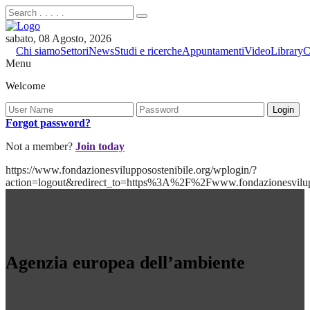
sabato, 08 Agosto, 2026
Chi siamo
Settori
News
Studi e ricerche
Appuntamenti
Video
Library
C
Menu
Welcome
Forgot password?
Not a member?
Join today
https://www.fondazionesvilupposostenibile.org/wplogin/?
action=logout&redirect_to=https%3A%2F%2Fwww.fondazionesvilu
Agenzia europea dell’ambiente