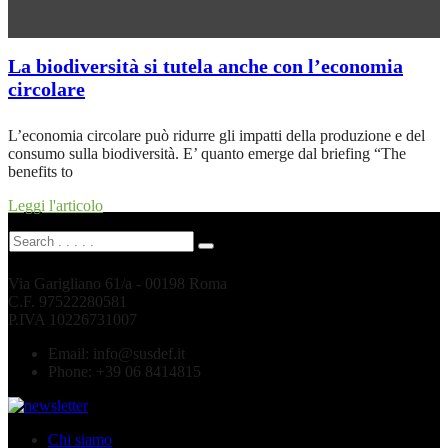
La biodiversità si tutela anche con l’economia
circolare
L’economia circolare può ridurre gli impatti della produzione e del
consumo sulla biodiversità. E’ quanto emerge dal briefing “The
benefits to
Leggi l'articolo
Via Garigliano 61/a - 00198 Roma
C.F. 97522280581
P.IVA 10226731007
Email:
info@susdef.it
Phone:
+39 06 8414815
Chi siamo