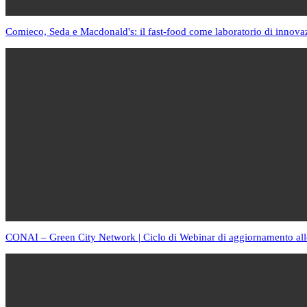
Comieco, Seda e Macdonald's: il fast-food come laboratorio di innova
CONAI – Green City Network | Ciclo di Webinar di aggiornamento all