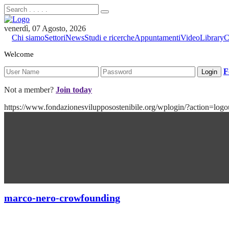
venerdì, 07 Agosto, 2026
Chi siamo
Settori
News
Studi e ricerche
Appuntamenti
Video
Library
C
Welcome
F
Not a member?
Join today
https://www.fondazionesvilupposostenibile.org/wplogin/?action
marco-nero-crowfounding