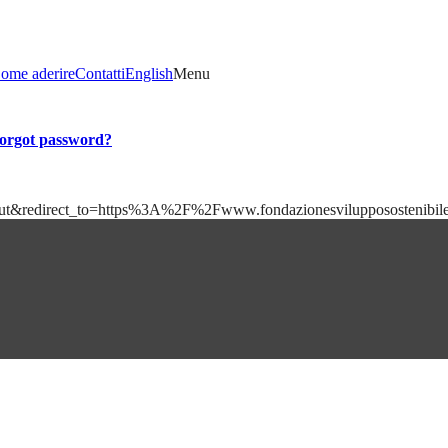
ome aderire
Contatti
English
Menu
orgot password?
=logout&redirect_to=https%3A%2F%2Fwww.fondazionesviluppososteni