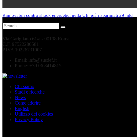
Rinnovabili contro shock energetici nella UE, già risparmiati 29 mld
Via Garigliano 61/a - 00198 Roma
C.F. 97522280581
P.IVA 10226731007
Email:
info@susdef.it
Phone:
+39 06 8414815
Chi siamo
Studi e ricerche
News
Come aderire
English
Utilizzo dei cookies
Privacy Policy
Seguici sui social