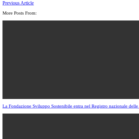
Previous Article
More Posts From:
La Fondazione Sviluppo Sostenibile entra nel Registro nazionale delle 