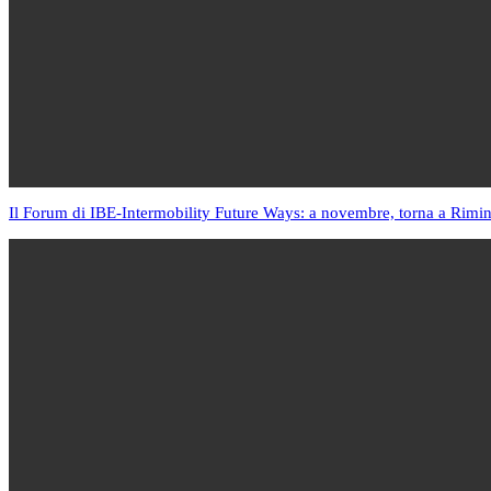
Il Forum di IBE-Intermobility Future Ways: a novembre, torna a Rimin