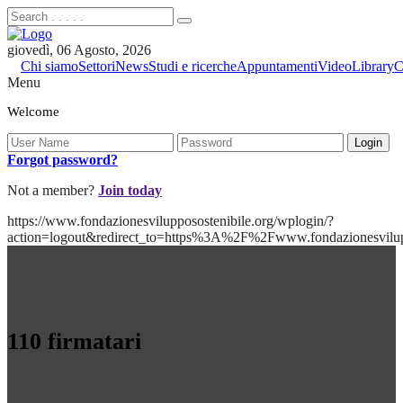
giovedì, 06 Agosto, 2026
Chi siamo
Settori
News
Studi e ricerche
Appuntamenti
Video
Library
C
Menu
Welcome
Forgot password?
Not a member?
Join today
https://www.fondazionesvilupposostenibile.org/wplogin/?
action=logout&redirect_to=https%3A%2F%2Fwww.fondazionesvilu
110 firmatari