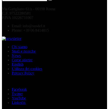
Via Garigliano 61/a - 00198 Roma
C.F. 97522280581
P.IVA 10226731007
Email:
info@susdef.it
Phone:
+39 06 8414815
Chi siamo
Studi e ricerche
News
Come aderire
English
Utilizzo dei cookies
Privacy Policy
Seguici sui social
Facebook
Twitter
YouTube
Linkedin