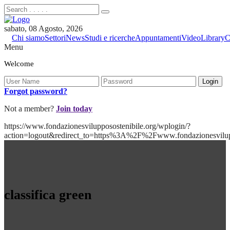
sabato, 08 Agosto, 2026
Chi siamo
Settori
News
Studi e ricerche
Appuntamenti
Video
Library
C
Menu
Welcome
Forgot password?
Not a member?
Join today
https://www.fondazionesvilupposostenibile.org/wplogin/?
action=logout&redirect_to=https%3A%2F%2Fwww.fondazionesvilu
classifica green