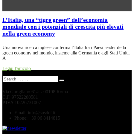
L’Italia, una “tigre green” dell’economia
mondiale con i potenziali di crescita più elevati
nella green economy
Una nuova ricerca inglese conferma l’Italia fra i Paesi leader della
green economy nel mondo, insieme alla Germania e agli Stati Uniti.
A
Leggi l'articolo
Via Garigliano 61/a - 00198 Roma
C.F. 97522280581
P.IVA 10226731007
Email:
info@susdef.it
Phone:
+39 06 8414815