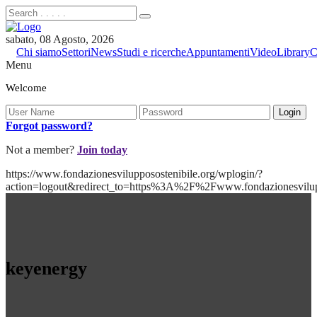
sabato, 08 Agosto, 2026
Chi siamo
Settori
News
Studi e ricerche
Appuntamenti
Video
Library
C
Menu
Welcome
Forgot password?
Not a member?
Join today
https://www.fondazionesvilupposostenibile.org/wplogin/?
action=logout&redirect_to=https%3A%2F%2Fwww.fondazionesvilu
keyenergy