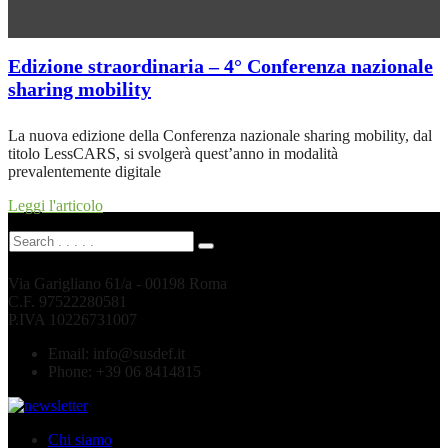
Edizione straordinaria – 4° Conferenza nazionale
sharing mobility
La nuova edizione della Conferenza nazionale sharing mobility, dal
titolo LessCARS, si svolgerà quest’anno in modalità
prevalentemente digitale
Leggi l'articolo
Via Garigliano 61/a - 00198 Roma
C.F. 97522280581
P.IVA 10226731007
Email:
info@susdef.it
Phone:
+39 06 8414815
Chi siamo