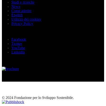
Studi e ricerche
News
Come aderire
English
Utilizzo dei cookies
Privacy Policy
Seguici sui social
Facebook
Twitter
YouTube
Linkedin
© 2024 Fondazione per lo Sviluppo Sostenibile.