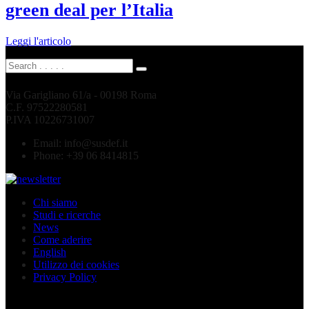
green deal per l’Italia
Leggi l'articolo
Via Garigliano 61/a - 00198 Roma
C.F. 97522280581
P.IVA 10226731007
Email:
info@susdef.it
Phone:
+39 06 8414815
Chi siamo
Studi e ricerche
News
Come aderire
English
Utilizzo dei cookies
Privacy Policy
Seguici sui social