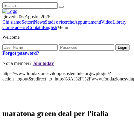
giovedì, 06 Agosto, 2026
Chi siamo
Settori
News
Studi e ricerche
Appuntamenti
Video
Library
Come aderire
Contatti
English
Menu
Welcome
Forgot password?
Not a member?
Join today
https://www.fondazionesvilupposostenibile.org/wplogin/?
action=logout&redirect_to=https%3A%2F%2Fwww.fondazionesvilu
maratona green deal per l'italia