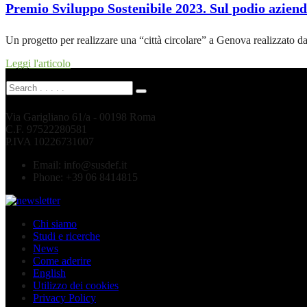
Premio Sviluppo Sostenibile 2023. Sul podio azien
Un progetto per realizzare una “città circolare” a Genova realizzato
Leggi l'articolo
Via Garigliano 61/a - 00198 Roma
C.F. 97522280581
P.IVA 10226731007
Email:
info@susdef.it
Phone:
+39 06 8414815
Chi siamo
Studi e ricerche
News
Come aderire
English
Utilizzo dei cookies
Privacy Policy