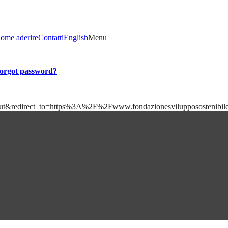
ome aderire
Contatti
English
Menu
orgot password?
=logout&redirect_to=https%3A%2F%2Fwww.fondazionesviluppososteni