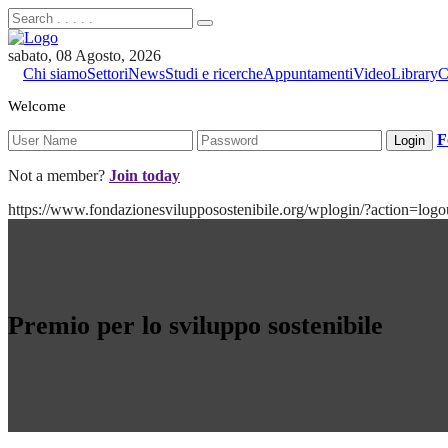
sabato, 08 Agosto, 2026
Chi siamo
Settori
News
Studi e ricerche
Appuntamenti
Video
Library
C
Welcome
F
Not a member?
Join today
https://www.fondazionesvilupposostenibile.org/wplogin/?action
Premio per lo sviluppo sostenibile