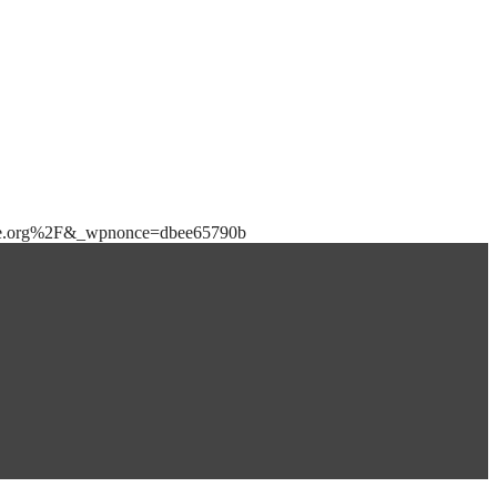
bile.org%2F&_wpnonce=dbee65790b