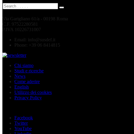
Via Garigliano 61/a - 00198 Roma
C.F. 97522280581
P.IVA 10226731007
Email:
info@susdef.it
Phone:
+39 06 8414815
Chi siamo
Studi e ricerche
News
Come aderire
English
Utilizzo dei cookies
Privacy Policy
Seguici sui social
Facebook
Twitter
YouTube
Linkedin