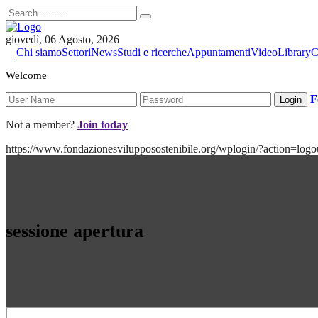
giovedì, 06 Agosto, 2026
Chi siamo
Settori
News
Studi e ricerche
Appuntamenti
Video
Library
C
Welcome
F
Not a member?
Join today
https://www.fondazionesvilupposostenibile.org/wplogin/?action
sessione apertura