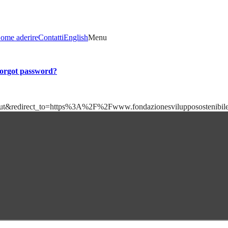
ome aderire
Contatti
English
Menu
orgot password?
=logout&redirect_to=https%3A%2F%2Fwww.fondazionesviluppososteni