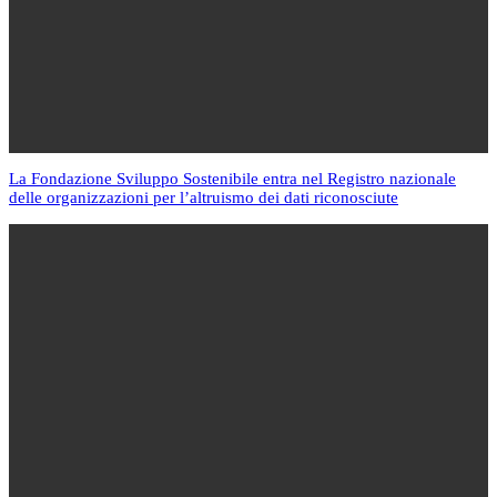
La Fondazione Sviluppo Sostenibile entra nel Registro nazionale
delle organizzazioni per l’altruismo dei dati riconosciute