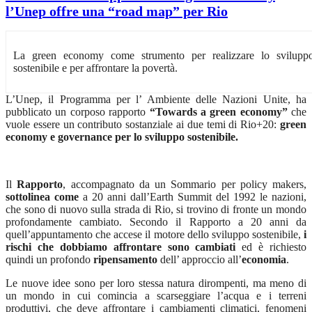
l’Unep offre una “road map” per Rio
La green economy come strumento per realizzare lo svilupp
sostenibile e per affrontare la povertà.
L’Unep, il Programma per l’ Ambiente delle Nazioni Unite, ha
pubblicato un corposo rapporto
“Towards a green
economy”
che
vuole essere un contributo sostanziale ai due temi di Rio+20:
green
economy e governance per lo sviluppo sostenibile.
Il
Rapporto
, accompagnato da un Sommario per policy makers,
sottolinea
come
a 20 anni dall’Earth Summit del 1992 le nazioni,
che sono di nuovo sulla strada di Rio, si trovino di fronte un mondo
profondamente cambiato. Secondo il Rapporto a 20 anni da
quell’appuntamento che accese il motore dello sviluppo sostenibile,
i
rischi che dobbiamo affrontare sono cambiati
ed è richiesto
quindi un profondo
ripensamento
dell’ approccio all’
economia
.
Le nuove idee sono per loro stessa natura dirompenti, ma meno di
un mondo in cui comincia a scarseggiare l’acqua e i terreni
produttivi, che deve affrontare i cambiamenti climatici, fenomeni