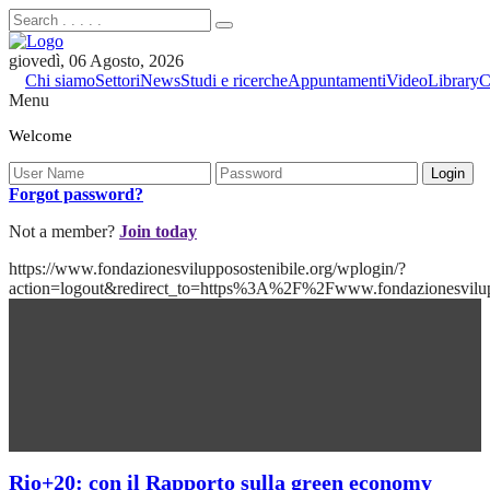
giovedì, 06 Agosto, 2026
Chi siamo
Settori
News
Studi e ricerche
Appuntamenti
Video
Library
C
Menu
Welcome
Forgot password?
Not a member?
Join today
https://www.fondazionesvilupposostenibile.org/wplogin/?
action=logout&redirect_to=https%3A%2F%2Fwww.fondazionesvilu
Rio+20: con il Rapporto sulla green economy