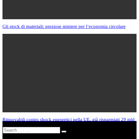
Gli stock di materiali: preziose miniere per l’economia circolare
Rinnovabili contro shock energetici nella UE, già risparmiati 29 mld