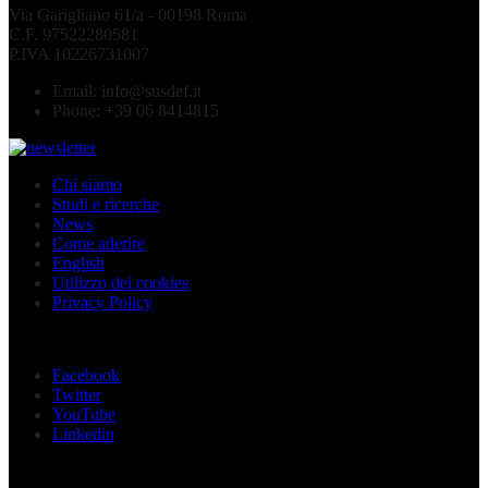
Via Garigliano 61/a - 00198 Roma
C.F. 97522280581
P.IVA 10226731007
Email:
info@susdef.it
Phone:
+39 06 8414815
Chi siamo
Studi e ricerche
News
Come aderire
English
Utilizzo dei cookies
Privacy Policy
Seguici sui social
Facebook
Twitter
YouTube
Linkedin