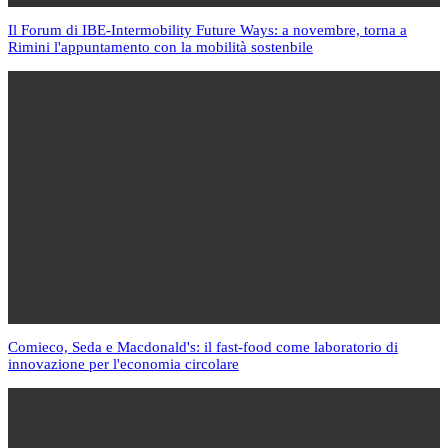
Il Forum di IBE-Intermobility Future Ways: a novembre, torna a
Rimini l'appuntamento con la mobilità sostenbile
Comieco, Seda e Macdonald's: il fast-food come laboratorio di
innovazione per l'economia circolare