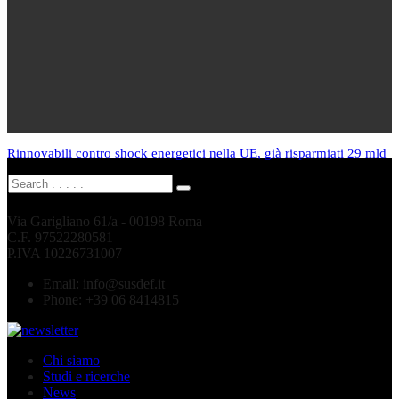
Rinnovabili contro shock energetici nella UE, già risparmiati 29 mld
Via Garigliano 61/a - 00198 Roma
C.F. 97522280581
P.IVA 10226731007
Email:
info@susdef.it
Phone:
+39 06 8414815
Chi siamo
Studi e ricerche
News