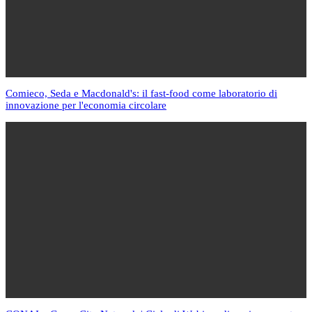
Comieco, Seda e Macdonald's: il fast-food come laboratorio di
innovazione per l'economia circolare