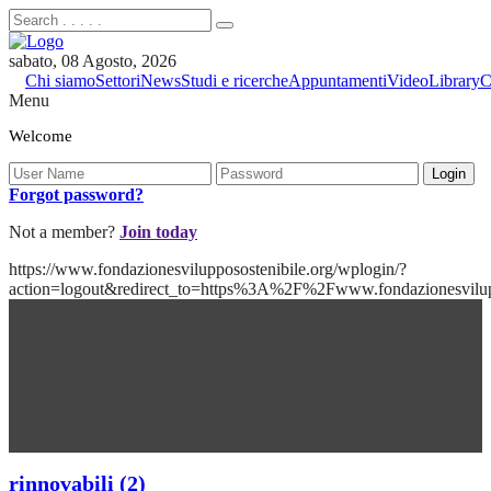
sabato, 08 Agosto, 2026
Chi siamo
Settori
News
Studi e ricerche
Appuntamenti
Video
Library
C
Menu
Welcome
Forgot password?
Not a member?
Join today
https://www.fondazionesvilupposostenibile.org/wplogin/?
action=logout&redirect_to=https%3A%2F%2Fwww.fondazionesvilu
rinnovabili (2)