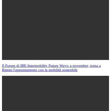
Il Forum di IBE-Intermobility Future Ways: a novembre, torna a
Rimini l'appuntamento con la mobilità sostenbile