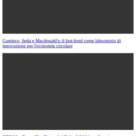
Comieco, Seda e Macdonald's: il fast-food come laboratorio di
innovazione per l'economia circolare