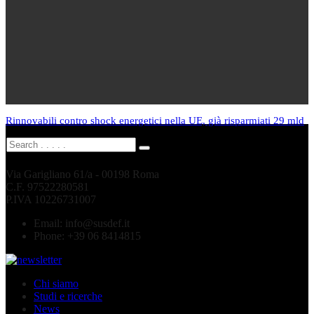
Rinnovabili contro shock energetici nella UE, già risparmiati 29 mld
Via Garigliano 61/a - 00198 Roma
C.F. 97522280581
P.IVA 10226731007
Email:
info@susdef.it
Phone:
+39 06 8414815
Chi siamo
Studi e ricerche
News