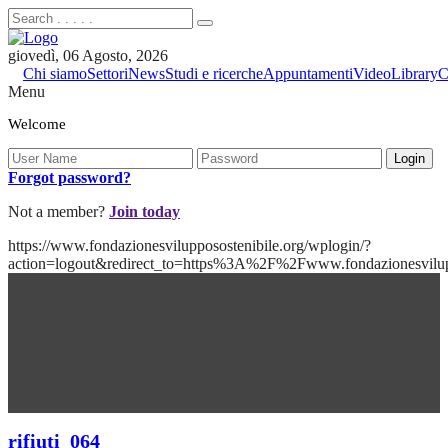
giovedì, 06 Agosto, 2026
Chi siamo
Settori
News
Studi e ricerche
Appuntamenti
Video
Library
C
Menu
Welcome
Forgot password?
Not a member?
Join today
https://www.fondazionesvilupposostenibile.org/wplogin/?
action=logout&redirect_to=https%3A%2F%2Fwww.fondazionesvilu
rifiuti_064