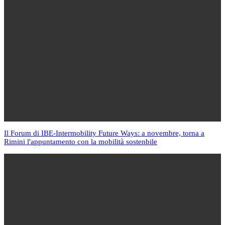
Il Forum di IBE-Intermobility Future Ways: a novembre, torna a
Rimini l'appuntamento con la mobilità sostenbile