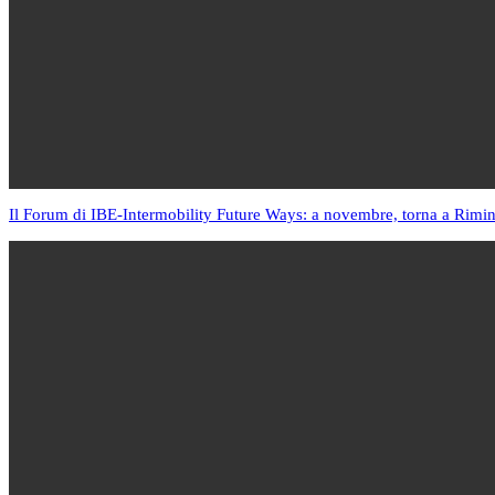
Il Forum di IBE-Intermobility Future Ways: a novembre, torna a Rimin