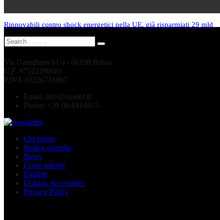
Rinnovabili contro shock energetici nella UE, già risparmiati 29 mld
Via Garigliano 61/a - 00198 Roma
C.F. 97522280581
P.IVA 10226731007
Email:
info@susdef.it
Phone:
+39 06 8414815
Chi siamo
Studi e ricerche
News
Come aderire
English
Utilizzo dei cookies
Privacy Policy
Seguici sui social