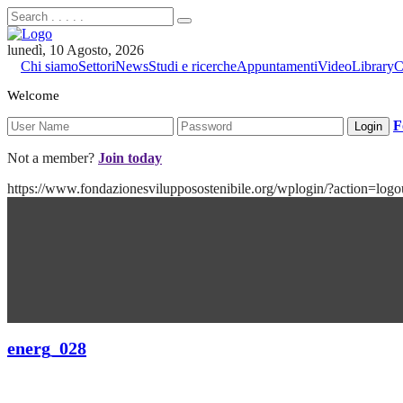
lunedì, 10 Agosto, 2026
Chi siamo
Settori
News
Studi e ricerche
Appuntamenti
Video
Library
C
Welcome
F
Not a member?
Join today
https://www.fondazionesvilupposostenibile.org/wplogin/?action
energ_028