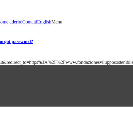
ome aderire
Contatti
English
Menu
orgot password?
=logout&redirect_to=https%3A%2F%2Fwww.fondazionesviluppososten