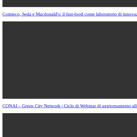
Comieco, Seda e Macdonald's: il fast-food come laboratorio di innova
CONAI – Green City Network | Ciclo di Webinar di aggiornamento all