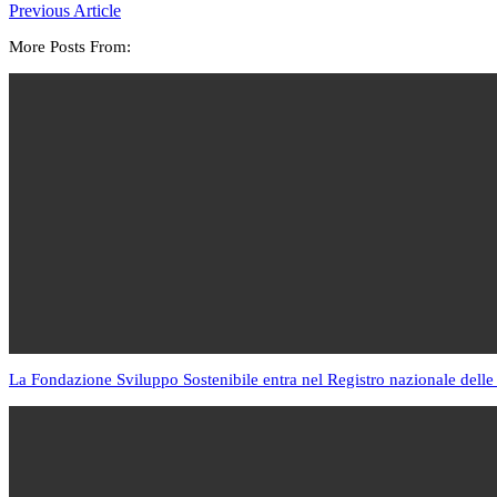
Previous Article
More Posts From:
La Fondazione Sviluppo Sostenibile entra nel Registro nazionale delle 