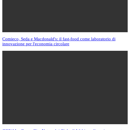
Comieco, Seda e Macdonald's: il fast-food come laboratorio di
innovazione per l'economia circolare