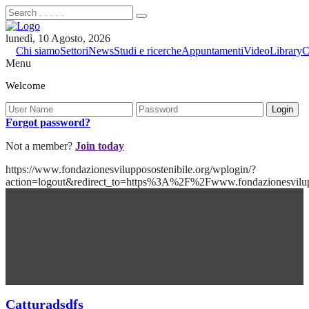
lunedì, 10 Agosto, 2026
Chi siamo
Settori
News
Studi e ricerche
Appuntamenti
Video
Library
C
Menu
Welcome
Forgot password?
Not a member?
Join today
https://www.fondazionesvilupposostenibile.org/wplogin/?
action=logout&redirect_to=https%3A%2F%2Fwww.fondazionesvil
Catturadsdfs