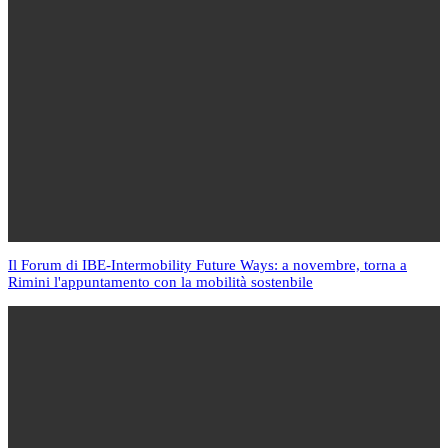
Il Forum di IBE-Intermobility Future Ways: a novembre, torna a
Rimini l'appuntamento con la mobilità sostenbile