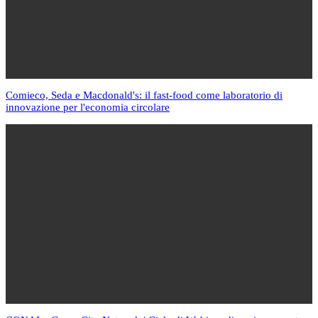
Comieco, Seda e Macdonald's: il fast-food come laboratorio di
innovazione per l'economia circolare