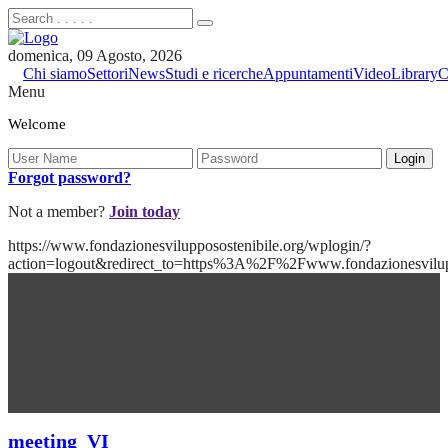
domenica, 09 Agosto, 2026
Chi siamo
Settori
News
Studi e ricerche
Appuntamenti
Video
Library
C
Menu
Welcome
Forgot password?
Not a member?
Join today
https://www.fondazionesvilupposostenibile.org/wplogin/?
action=logout&redirect_to=https%3A%2F%2Fwww.fondazionesvilu
meeting_VI