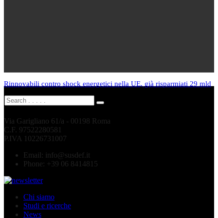
Rinnovabili contro shock energetici nella UE, già risparmiati 29 mld
Via Garigliano 61/a - 00198 Roma
C.F. 97522280581
P.IVA 10226731007
Email:
info@susdef.it
Phone:
+39 06 8414815
Chi siamo
Studi e ricerche
News