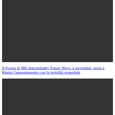
Il Forum di IBE-Intermobility Future Ways: a novembre, torna a
Rimini l'appuntamento con la mobilità sostenbile