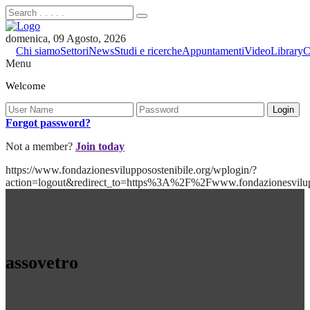
domenica, 09 Agosto, 2026
Chi siamo
Settori
News
Studi e ricerche
Appuntamenti
Video
Library
C
Menu
Welcome
Forgot password?
Not a member?
Join today
https://www.fondazionesvilupposostenibile.org/wplogin/?
action=logout&redirect_to=https%3A%2F%2Fwww.fondazionesvilu
assovetro