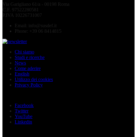
Via Garigliano 61/a - 00198 Roma
C.F. 97522280581
P.IVA 10226731007
Email:
info@susdef.it
Phone:
+39 06 8414815
Chi siamo
Studi e ricerche
News
Come aderire
English
Utilizzo dei cookies
Privacy Policy
Seguici sui social
Facebook
Twitter
YouTube
Linkedin