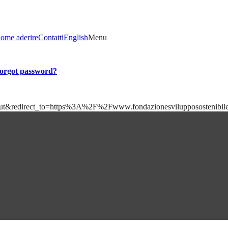
ome aderire
Contatti
English
Menu
orgot password?
=logout&redirect_to=https%3A%2F%2Fwww.fondazionesviluppososteni