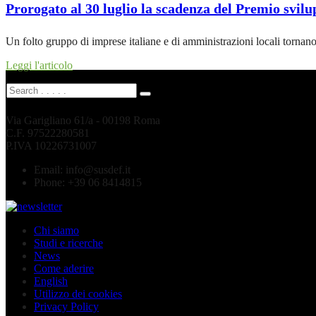
Prorogato al 30 luglio la scadenza del Premio svilu
Un folto gruppo di imprese italiane e di amministrazioni locali tornan
Leggi l'articolo
Via Garigliano 61/a - 00198 Roma
C.F. 97522280581
P.IVA 10226731007
Email:
info@susdef.it
Phone:
+39 06 8414815
Chi siamo
Studi e ricerche
News
Come aderire
English
Utilizzo dei cookies
Privacy Policy