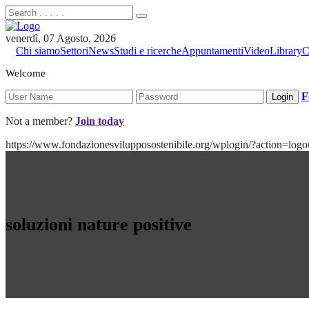
venerdì, 07 Agosto, 2026
Chi siamo
Settori
News
Studi e ricerche
Appuntamenti
Video
Library
C
Welcome
F
Not a member?
Join today
https://www.fondazionesvilupposostenibile.org/wplogin/?action
soluzioni nature positive