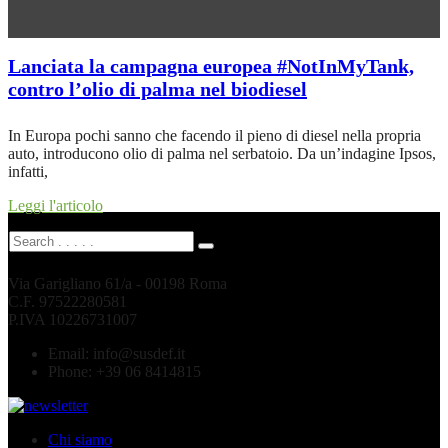
Lanciata la campagna europea #NotInMyTank,
contro l’olio di palma nel biodiesel
In Europa pochi sanno che facendo il pieno di diesel nella propria
auto, introducono olio di palma nel serbatoio. Da un’indagine Ipsos,
infatti,
Leggi l'articolo
Via Garigliano 61/a - 00198 Roma
C.F. 97522280581
P.IVA 10226731007
Email:
info@susdef.it
Phone:
+39 06 8414815
Chi siamo