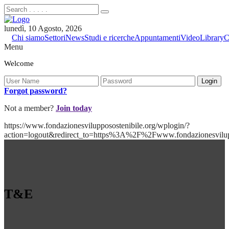
lunedì, 10 Agosto, 2026
Chi siamo
Settori
News
Studi e ricerche
Appuntamenti
Video
Library
C
Menu
Welcome
Forgot password?
Not a member?
Join today
https://www.fondazionesvilupposostenibile.org/wplogin/?
action=logout&redirect_to=https%3A%2F%2Fwww.fondazionesvil
T&E