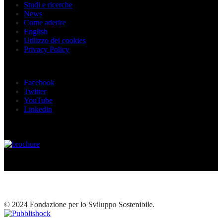
Studi e ricerche
News
Come aderire
English
Utilizzo dei cookies
Privacy Policy
Seguici sui social
Facebook
Twitter
YouTube
Linkedin
© 2024 Fondazione per lo Sviluppo Sostenibile.