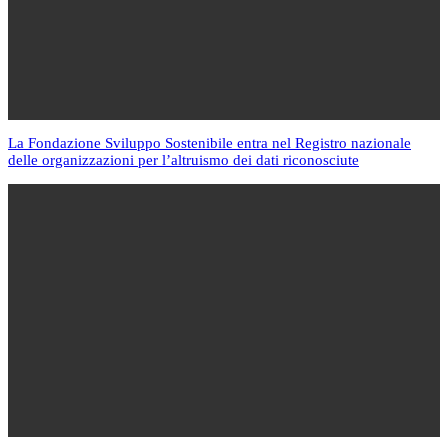
La Fondazione Sviluppo Sostenibile entra nel Registro nazionale
delle organizzazioni per l’altruismo dei dati riconosciute