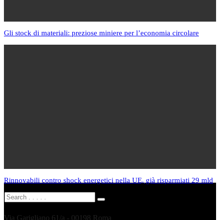
Gli stock di materiali: preziose miniere per l’economia circolare
Rinnovabili contro shock energetici nella UE, già risparmiati 29 mld
Via Garigliano 61/a - 00198 Roma