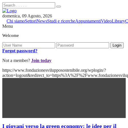
domenica, 09 Agosto, 2026
Chi siamo
Settori
News
Studi e ricerche
Appuntamenti
Video
Library
C
Menu
Welcome
Forgot password?
Not a member?
Join today
https://www.fondazionesvilupposostenibile.org/wplogin/?
action=logout&redirect_to=https%3A%2F%2Fwww.fondazionesvilu
I giovani verso la green economy: le idee per il