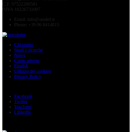
C.F. 97522280581
P.IVA 10226731007
Email:
info@susdef.it
Phone:
+39 06 8414815
Chi siamo
Studi e ricerche
News
Come aderire
English
Utilizzo dei cookies
Privacy Policy
Seguici sui social
Facebook
Twitter
YouTube
Linkedin