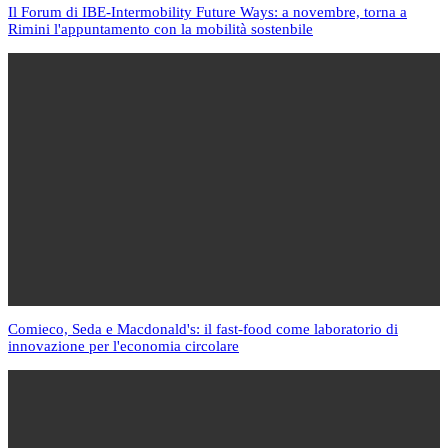
Il Forum di IBE-Intermobility Future Ways: a novembre, torna a
Rimini l'appuntamento con la mobilità sostenbile
Comieco, Seda e Macdonald's: il fast-food come laboratorio di
innovazione per l'economia circolare