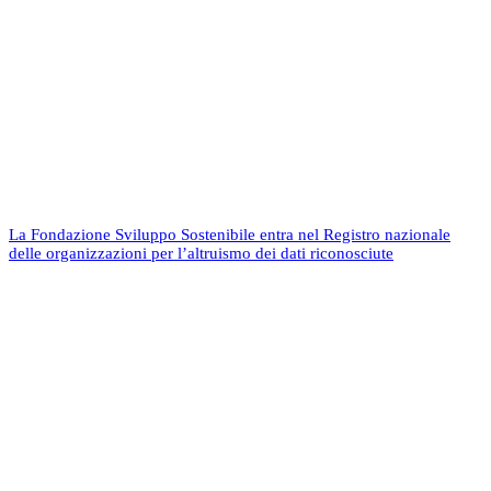
La Fondazione Sviluppo Sostenibile entra nel Registro nazionale
delle organizzazioni per l’altruismo dei dati riconosciute