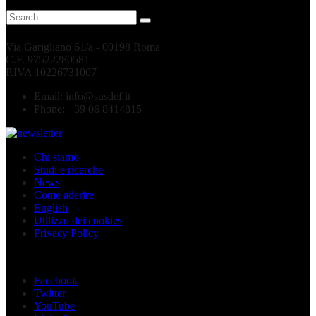
Via Garigliano 61/a - 00198 Roma
C.F. 97522280581
P.IVA 10226731007
Email:
info@susdef.it
Phone:
+39 06 8414815
Chi siamo
Studi e ricerche
News
Come aderire
English
Utilizzo dei cookies
Privacy Policy
Seguici sui social
Facebook
Twitter
YouTube