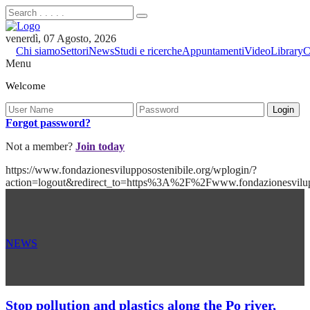
venerdì, 07 Agosto, 2026
Chi siamo
Settori
News
Studi e ricerche
Appuntamenti
Video
Library
C
Menu
Welcome
Forgot password?
Not a member?
Join today
https://www.fondazionesvilupposostenibile.org/wplogin/?
action=logout&redirect_to=https%3A%2F%2Fwww.fondazionesvilu
NEWS
Stop pollution and plastics along the Po river,