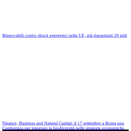
Rinnovabili contro shock energetici nella UE, già risparmiati 29 mld
Finance, Business and Natural Capital: il 17 settembre a Roma una
Conferenza per integrare la biodiversità nelle strategie economiche