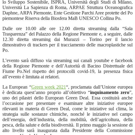
lo Sviluppo Sostenibile, ISPRA, Università degli Studi di Milano,
Università La Sapienza di Roma, ARPAE Struttura Oceanografica
Daphne, ARPA Piemonte, Ente Gestione Parchi Aree protette del Po
piemontese Riserva della Biosfera MaB UNESCO Collina Po.
Dalle ore 10.00 alle ore 12.00 diretta streaming dalla “Sala
Trasparenza” del Palazzo della Regione Piemonte e, a seguire, dalle
12.30 diretta streaming dai Murazzi – Torino per il lancio
dimostrativo di trackers per il tracciamento delle macroplastiche sul
Po.
L’evento sarà diffuso via streaming sui canali youtube e facebook
della Regione Piemonte e dell’Autorità di Bacino Distrettuale del
Fiume Po.Nel rispetto dei protocolli covid-19, la presenza fisica
all’evento è limitata ai relatori.
La European “
Green week 2021
“, proclamata dall’Unione europea
è dedicata quest’anno proprio all’obiettivo “
inquinamento zero
”,
uno dei pilastri dello European Green Deal. Essa costituirà anche
l’occasione per presentare e esaminare altre iniziative europee
rilevanti in materia di Green Deal, come le iniziative sul clima, la
strategia sulle sostanze chimiche, nonché le iniziative nel campo
dell’energia, dell’industria, della mobilità, dell’agricoltura, della
pesca, della salute e della biodiversità. Il primo maggio la sessione di
alto livello sarà inaugurata dalla Presidente della Commissione