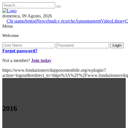
domenica, 09 Agosto, 2026
Chi siamo
Settori
News
Studi e ricerche
Appuntamenti
Video
Library
C
Menu
Welcome
Forgot password?
Not a member?
Join today
https://www.fondazionesvilupposostenibile.org/wplogin/?
action=logout&redirect_to=https%3A%2F%2Fwww.fondazionesvilu
2016