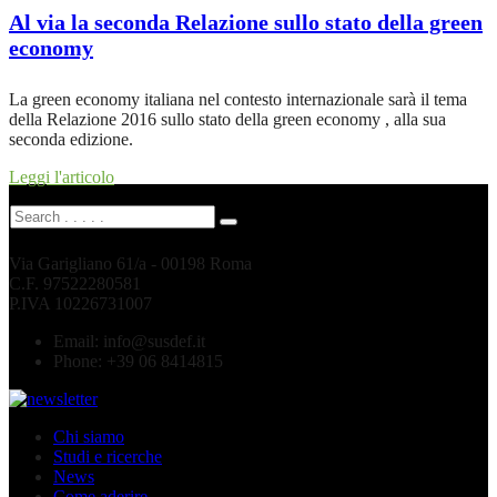
Al via la seconda Relazione sullo stato della green
economy
La green economy italiana nel contesto internazionale sarà il tema
della Relazione 2016 sullo stato della green economy , alla sua
seconda edizione.
Leggi l'articolo
Via Garigliano 61/a - 00198 Roma
C.F. 97522280581
P.IVA 10226731007
Email:
info@susdef.it
Phone:
+39 06 8414815
Chi siamo
Studi e ricerche
News
Come aderire