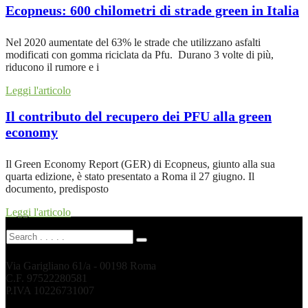
Ecopneus: 600 chilometri di strade green in Italia
Nel 2020 aumentate del 63% le strade che utilizzano asfalti
modificati con gomma riciclata da Pfu. Durano 3 volte di più,
riducono il rumore e i
Leggi l'articolo
Il contributo del recupero dei PFU alla green
economy
Il Green Economy Report (GER) di Ecopneus, giunto alla sua
quarta edizione, è stato presentato a Roma il 27 giugno. Il
documento, predisposto
Leggi l'articolo
Via Garigliano 61/a - 00198 Roma
C.F. 97522280581
P.IVA 10226731007