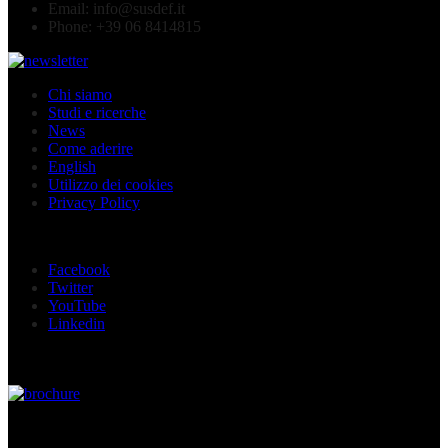
Email:
info@susdef.it
Phone:
+39 06 8414815
Chi siamo
Studi e ricerche
News
Come aderire
English
Utilizzo dei cookies
Privacy Policy
Seguici sui social
Facebook
Twitter
YouTube
Linkedin