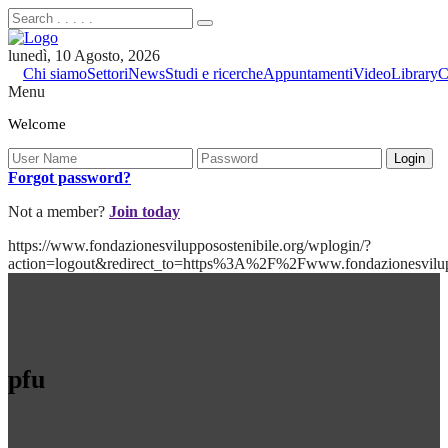
lunedì, 10 Agosto, 2026
Chi siamo
Settori
News
Studi e ricerche
Appuntamenti
Video
Library
C
Menu
Welcome
Forgot password?
Not a member?
Join today
https://www.fondazionesvilupposostenibile.org/wplogin/?
action=logout&redirect_to=https%3A%2F%2Fwww.fondazionesvil
pfu