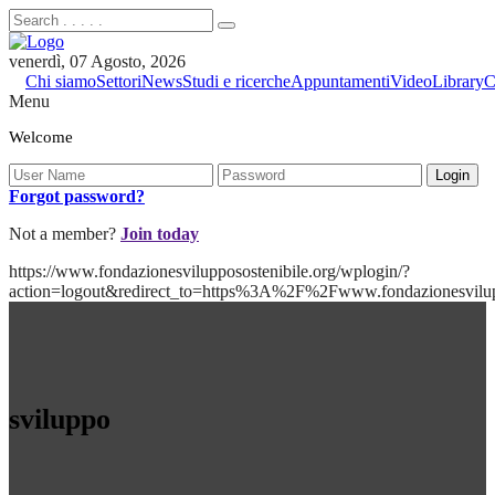
venerdì, 07 Agosto, 2026
Chi siamo
Settori
News
Studi e ricerche
Appuntamenti
Video
Library
C
Menu
Welcome
Forgot password?
Not a member?
Join today
https://www.fondazionesvilupposostenibile.org/wplogin/?
action=logout&redirect_to=https%3A%2F%2Fwww.fondazionesvilu
sviluppo