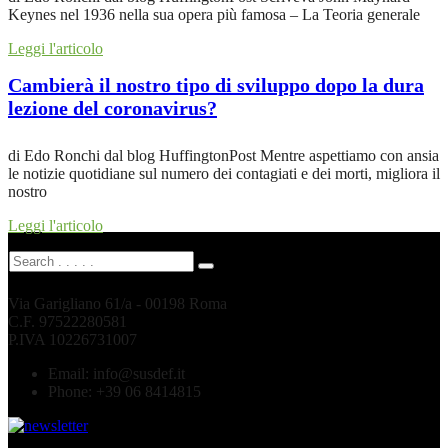
Keynes nel 1936 nella sua opera più famosa – La Teoria generale
Leggi l'articolo
Cambierà il nostro tipo di sviluppo dopo la dura
lezione del coronavirus?
di Edo Ronchi dal blog HuffingtonPost Mentre aspettiamo con ansia
le notizie quotidiane sul numero dei contagiati e dei morti, migliora il
nostro
Leggi l'articolo
Via Garigliano 61/a - 00198 Roma
C.F. 97522280581
P.IVA 10226731007
Email:
info@susdef.it
Phone:
+39 06 8414815