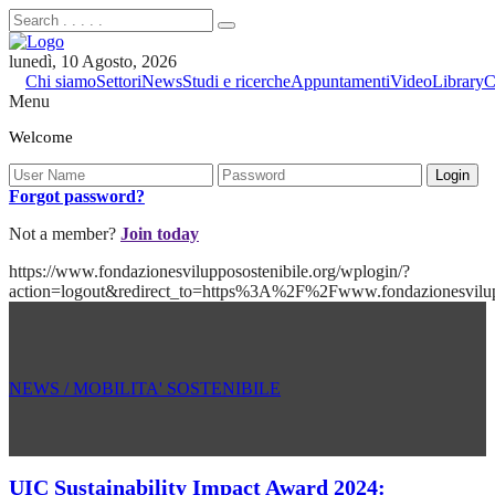
lunedì, 10 Agosto, 2026
Chi siamo
Settori
News
Studi e ricerche
Appuntamenti
Video
Library
C
Menu
Welcome
Forgot password?
Not a member?
Join today
https://www.fondazionesvilupposostenibile.org/wplogin/?
action=logout&redirect_to=https%3A%2F%2Fwww.fondazionesvil
NEWS / MOBILITA' SOSTENIBILE
UIC Sustainability Impact Award 2024: