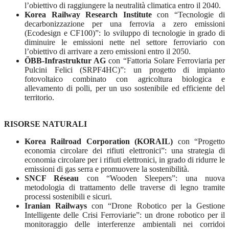
l’obiettivo di raggiungere la neutralità climatica entro il 2040.
Korea Railway Research Institute
con “Tecnologie di
decarbonizzazione per una ferrovia a zero emissioni
(Ecodesign e CF100)”: lo sviluppo di tecnologie in grado di
diminuire le emissioni nette nel settore ferroviario con
l’obiettivo di arrivare a zero emissioni entro il 2050.
ÖBB-Infrastruktur AG
con “Fattoria Solare Ferroviaria per
Pulcini Felici (SRPF4HC)”: un progetto di impianto
fotovoltaico combinato con agricoltura biologica e
allevamento di polli, per un uso sostenibile ed efficiente del
territorio.
RISORSE NATURALI
Korea Railroad Corporation (KORAIL)
con “Progetto
economia circolare dei rifiuti elettronici”: una strategia di
economia circolare per i rifiuti elettronici, in grado di ridurre le
emissioni di gas serra e promuovere la sostenibilità.
SNCF Réseau
con “Wooden Sleepers”: una nuova
metodologia di trattamento delle traverse di legno tramite
processi sostenibili e sicuri.
Iranian Railways
con “Drone Robotico per la Gestione
Intelligente delle Crisi Ferroviarie”: un drone robotico per il
monitoraggio delle interferenze ambientali nei corridoi