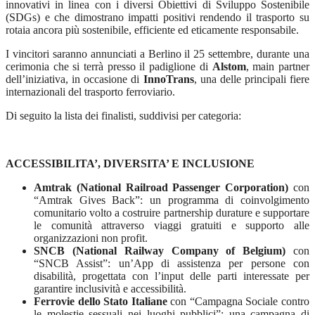
innovativi in linea con i diversi Obiettivi di Sviluppo Sostenibile
(SDGs) e che dimostrano impatti positivi rendendo il trasporto su
rotaia ancora più sostenibile, efficiente ed eticamente responsabile.
I vincitori saranno annunciati a Berlino il 25 settembre, durante una
cerimonia che si terrà presso il padiglione di
Alstom
, main partner
dell’iniziativa, in occasione di
InnoTrans
, una delle principali fiere
internazionali del trasporto ferroviario.
Di seguito la lista dei finalisti, suddivisi per categoria:
ACCESSIBILITA’, DIVERSITA’ E INCLUSIONE
Amtrak (National Railroad Passenger Corporation)
con
“Amtrak Gives Back”: un programma di coinvolgimento
comunitario volto a costruire partnership durature e supportare
le comunità attraverso viaggi gratuiti e supporto alle
organizzazioni non profit.
SNCB (National Railway Company of Belgium)
con
“SNCB Assist”: un’App di assistenza per persone con
disabilità, progettata con l’input delle parti interessate per
garantire inclusività e accessibilità.
Ferrovie dello Stato Italiane
con “Campagna Sociale contro
le molestie sessuali nei luoghi pubblici”: una campagna di