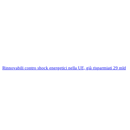
Rinnovabili contro shock energetici nella UE, già risparmiati 29 mld