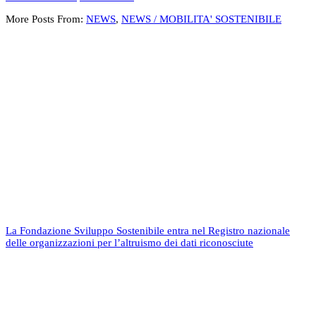
More Posts From:
NEWS
,
NEWS / MOBILITA' SOSTENIBILE
La Fondazione Sviluppo Sostenibile entra nel Registro nazionale
delle organizzazioni per l’altruismo dei dati riconosciute