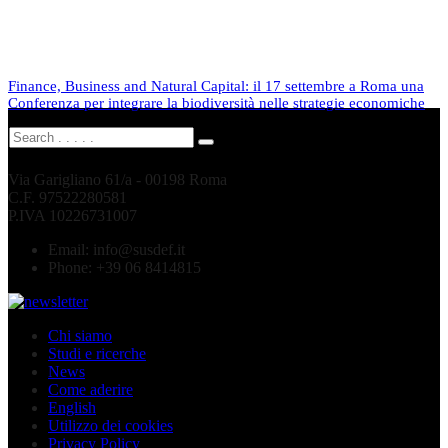
Finance, Business and Natural Capital: il 17 settembre a Roma una
Conferenza per integrare la biodiversità nelle strategie economiche
Via Garigliano 61/a - 00198 Roma
C.F. 97522280581
P.IVA 10226731007
Email:
info@susdef.it
Phone:
+39 06 8414815
Chi siamo
Studi e ricerche
News
Come aderire
English
Utilizzo dei cookies
Privacy Policy