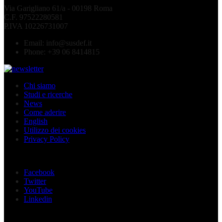
Via Garigliano 61/a - 00198 Roma
C.F. 97522280581
P.IVA 10226731007
Email:
info@susdef.it
Phone:
+39 06 8414815
Chi siamo
Studi e ricerche
News
Come aderire
English
Utilizzo dei cookies
Privacy Policy
Seguici sui social
Facebook
Twitter
YouTube
Linkedin