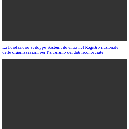
La Fondazione Sviluppo Sostenibile entra nel Registro nazionale
delle organizzazioni per l’altruismo dei dati riconosciute