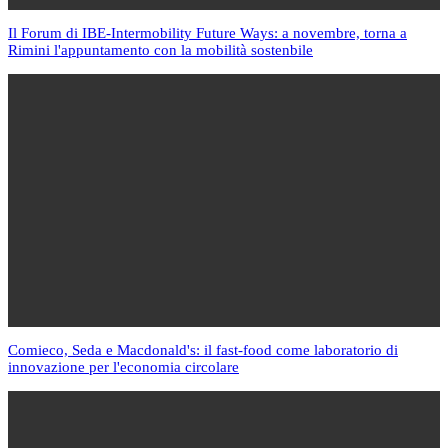
Il Forum di IBE-Intermobility Future Ways: a novembre, torna a
Rimini l'appuntamento con la mobilità sostenbile
Comieco, Seda e Macdonald's: il fast-food come laboratorio di
innovazione per l'economia circolare