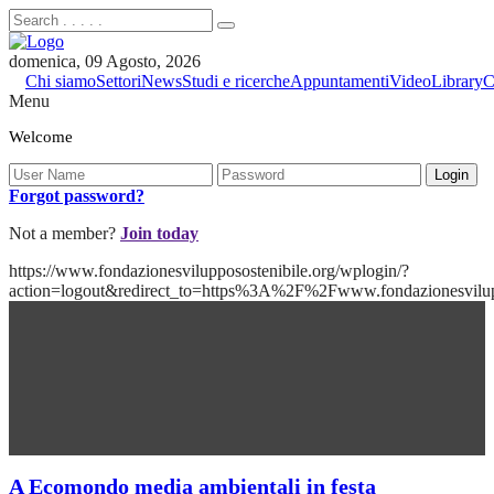
domenica, 09 Agosto, 2026
Chi siamo
Settori
News
Studi e ricerche
Appuntamenti
Video
Library
C
Menu
Welcome
Forgot password?
Not a member?
Join today
https://www.fondazionesvilupposostenibile.org/wplogin/?
action=logout&redirect_to=https%3A%2F%2Fwww.fondazionesvilu
A Ecomondo media ambientali in festa