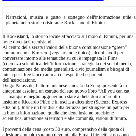
Narrazioni, musica e gusto a sostegno dell'informazione utile a
pianeta nello storico ristorante Rockisland di Rimini.
Il Rockisland, lo storico locale affacciato sul molo di Rimini, per una
notte diventa Greenisland.
Al centro della serata i valori della buona comunicazione “green”
con un menù a Km zero (vegetariano e tipico), alcuni tavoli per
conversare intorno alle tematiche su cui è impegnata la Fima
(coerenza scientifica dell’informazione, strategicità dei social media,
contaminazione dei media generalisti, civic journalism e bisogni di
tutela per i free lance) animati da esperti ed esponenti
dell’associazione.
Diego Parassole, l’attore milanese lanciato da Zelig presenterà in
anteprima assoluta un estratto del suo nuovo libro “All you can eat
— mangiare meglio oggi per non stare a dieta domani” scritto
insieme a Riccardo Piferi e in uscita a dicembre (Scienza Express
edizioni). Infine un brindisi sulla terrazza per stringere un patto per
la buona informazione, quella che tiene insieme precisione
scientifica, attenzione ai territori e alle comunità, visioni di futuro.
I proventi della cena (costo 30 euro, comprensivo della quota di
adesione annuale) saranno devoluti alla Fima, i biglietti si possono