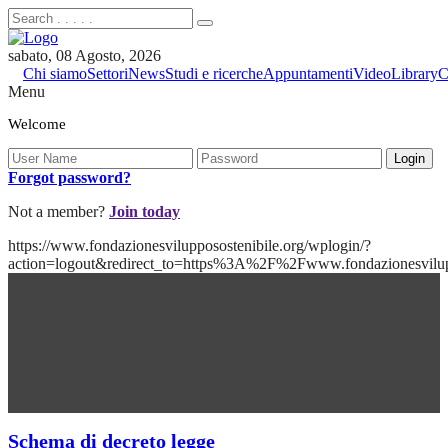
sabato, 08 Agosto, 2026
Chi siamo
Settori
News
Studi e ricerche
Appuntamenti
Video
Library
C
Menu
Welcome
Forgot password?
Not a member?
Join today
https://www.fondazionesvilupposostenibile.org/wplogin/?
action=logout&redirect_to=https%3A%2F%2Fwww.fondazionesvilu
Schema di decreto legge