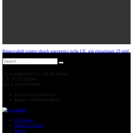
Rinnovabili contro shock energetici nella UE, già risparmiati 29 mld
Via Garigliano 61/a - 00198 Roma
C.F. 97522280581
P.IVA 10226731007
Email:
info@susdef.it
Phone:
+39 06 8414815
Chi siamo
Studi e ricerche
News