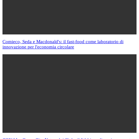
Comieco, Seda e Macdonald's: il fast-food come laboratorio di
innovazione per l'economia circolare