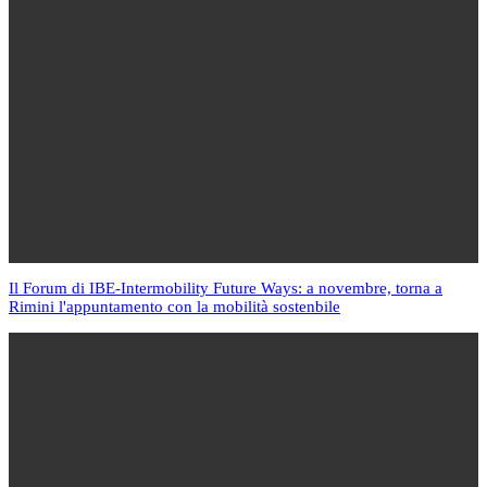
Il Forum di IBE-Intermobility Future Ways: a novembre, torna a
Rimini l'appuntamento con la mobilità sostenbile