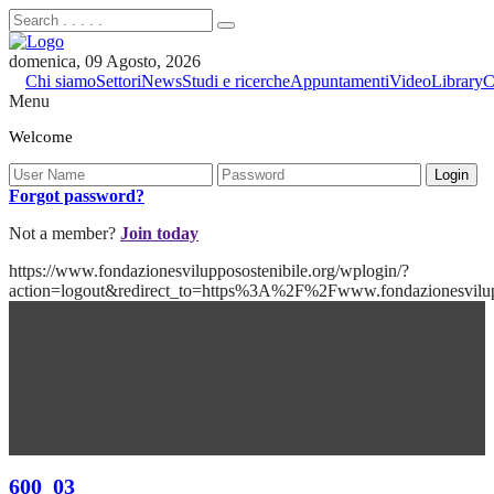
domenica, 09 Agosto, 2026
Chi siamo
Settori
News
Studi e ricerche
Appuntamenti
Video
Library
C
Menu
Welcome
Forgot password?
Not a member?
Join today
https://www.fondazionesvilupposostenibile.org/wplogin/?
action=logout&redirect_to=https%3A%2F%2Fwww.fondazionesvilu
600_03