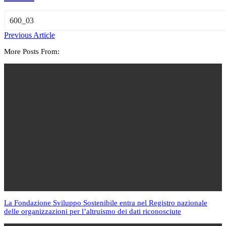
600_03
Previous Article
More Posts From:
La Fondazione Sviluppo Sostenibile entra nel Registro nazionale
delle organizzazioni per l’altruismo dei dati riconosciute