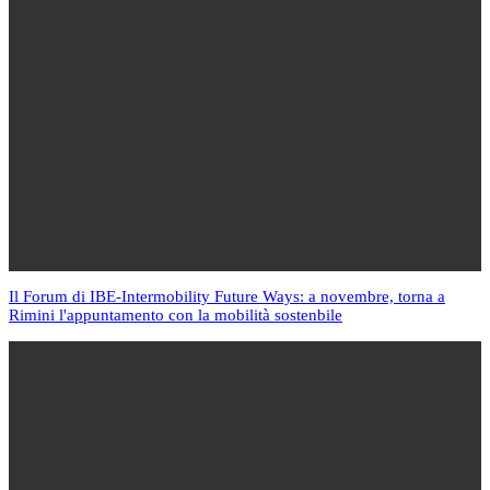
Il Forum di IBE-Intermobility Future Ways: a novembre, torna a
Rimini l'appuntamento con la mobilità sostenbile