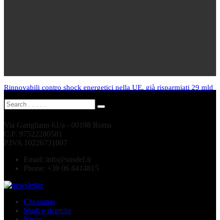
Rinnovabili contro shock energetici nella UE, già risparmiati 29 mld
Via Garigliano 61/a - 00198 Roma
C.F. 97522280581
P.IVA 10226731007
Email:
info@susdef.it
Phone:
+39 06 8414815
Chi siamo
Studi e ricerche
News