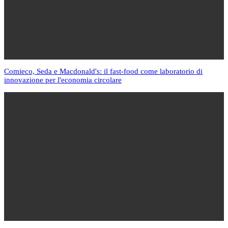
Comieco, Seda e Macdonald's: il fast-food come laboratorio di
innovazione per l'economia circolare