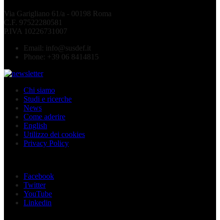
Via Garigliano 61/a - 00198 Roma
C.F. 97522280581
P.IVA 10226731007
Email:
info@susdef.it
Phone:
+39 06 8414815
Chi siamo
Studi e ricerche
News
Come aderire
English
Utilizzo dei cookies
Privacy Policy
Seguici sui social
Facebook
Twitter
YouTube
Linkedin