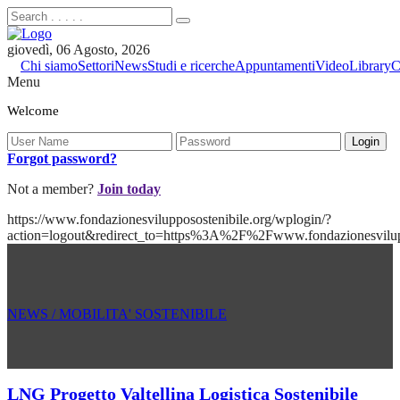
giovedì, 06 Agosto, 2026
Chi siamo
Settori
News
Studi e ricerche
Appuntamenti
Video
Library
C
Menu
Welcome
Forgot password?
Not a member?
Join today
https://www.fondazionesvilupposostenibile.org/wplogin/?
action=logout&redirect_to=https%3A%2F%2Fwww.fondazionesvilu
NEWS / MOBILITA' SOSTENIBILE
LNG Progetto Valtellina Logistica Sostenibile