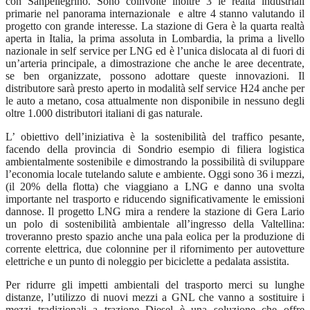
con Sanpellegrino. Sono coinvolte inoltre 3 le realtà industriali
primarie nel panorama internazionale e altre 4 stanno valutando il
progetto con grande interesse. La stazione di Gera è la quarta realtà
aperta in Italia, la prima assoluta in Lombardia, la prima a livello
nazionale in self service per LNG ed è l’unica dislocata al di fuori di
un’arteria principale, a dimostrazione che anche le aree decentrate,
se ben organizzate, possono adottare queste innovazioni. Il
distributore sarà presto aperto in modalità self service H24 anche per
le auto a metano, cosa attualmente non disponibile in nessuno degli
oltre 1.000 distributori italiani di gas naturale.
L’ obiettivo dell’iniziativa è la sostenibilità del traffico pesante,
facendo della provincia di Sondrio esempio di filiera logistica
ambientalmente sostenibile e dimostrando la possibilità di sviluppare
l’economia locale tutelando salute e ambiente. Oggi sono 36 i mezzi,
(il 20% della flotta) che viaggiano a LNG e danno una svolta
importante nel trasporto e riducendo significativamente le emissioni
dannose. Il progetto LNG mira a rendere la stazione di Gera Lario
un polo di sostenibilità ambientale all’ingresso della Valtellina:
troveranno presto spazio anche una pala eolica per la produzione di
corrente elettrica, due colonnine per il rifornimento per autovetture
elettriche e un punto di noleggio per biciclette a pedalata assistita.
Per ridurre gli impetti ambientali del trasporto merci su lunghe
distanze, l’utilizzo di nuovi mezzi a GNL che vanno a sostituire i
mezzi tradizionali a trazione Diesel è una soluzione che offre