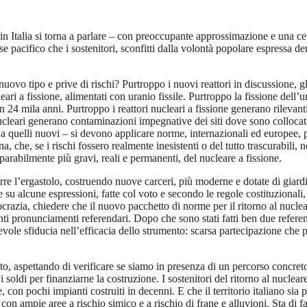
ri in Italia si torna a parlare – con preoccupante approssimazione e una 
sse pacifico che i sostenitori, sconfitti dalla volontà popolare espress
nuovo tipo e prive di rischi? Purtroppo i nuovi reattori in discussione, 
ari a fissione, alimentati con uranio fissile. Purtroppo la fissione dell’
 24 mila anni. Purtroppo i reattori nucleari a fissione generano rilevanti qu
leari generano contaminazioni impegnative dei siti dove sono collocati, 
 a quelli nuovi – si devono applicare norme, internazionali ed europee, pe
a, che, se i rischi fossero realmente inesistenti o del tutto trascurabili
mparabilmente più gravi, reali e permanenti, del nucleare a fissione.
rre l’ergastolo, costruendo nuove carceri, più moderne e dotate di giardi
 su alcune espressioni, fatte col voto e secondo le regole costituzion
razia, chiedere che il nuovo pacchetto di norme per il ritorno al nuclea
edenti pronunciamenti referendari. Dopo che sono stati fatti ben due ref
evole sfiducia nell’efficacia dello strumento: scarsa partecipazione che 
, aspettando di verificare se siamo in presenza di un percorso concreto
i soldi per finanziarne la costruzione. I sostenitori del ritorno al nuclea
 con pochi impianti costruiti in decenni. E che il territorio italiano sia
 con ampie aree a rischio simico e a rischio di frane e alluvioni. Sta d