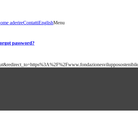
ome aderire
Contatti
English
Menu
orgot password?
=logout&redirect_to=https%3A%2F%2Fwww.fondazionesviluppososteni