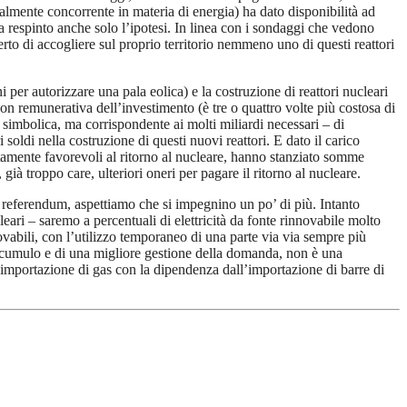
almente concorrente in materia di energia) ha dato disponibilità ad
a respinto anche solo l’ipotesi. In linea con i sondaggi che vedono
rto di accogliere sul proprio territorio nemmeno uno di questi reattori
 per autorizzare una pala eolica) e la costruzione di reattori nucleari
non remunerativa dell’investimento (è tre o quattro volte più costosa di
n simbolica, ma corrispondente ai molti miliardi necessari – di
 soldi nella costruzione di questi nuovi reattori. E dato il carico
atamente favorevoli al ritorno al nucleare, hanno stanziato somme
ià troppo care, ulteriori oneri per pagare il ritorno al nucleare.
ovo referendum, aspettiamo che si impegnino un po’ di più. Intanto
eari – saremo a percentuali di elettricità da fonte rinnovabile molto
ovabili, con l’utilizzo temporaneo di una parte via via sempre più
di accumulo e di una migliore gestione della domanda, non è una
l’importazione di gas con la dipendenza dall’importazione di barre di