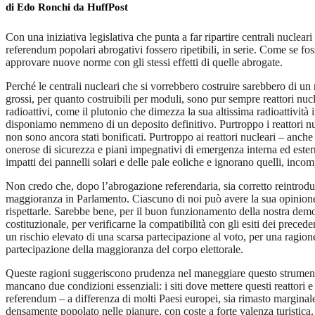
di Edo Ronchi da HuffPost
Con una iniziativa legislativa che punta a far ripartire centrali nuclea
referendum popolari abrogativi fossero ripetibili, in serie. Come se fo
approvare nuove norme con gli stessi effetti di quelle abrogate.
Perché le centrali nucleari che si vorrebbero costruire sarebbero di un 
grossi, per quanto costruibili per moduli, sono pur sempre reattori nucle
radioattivi, come il plutonio che dimezza la sua altissima radioattività in
disponiamo nemmeno di un deposito definitivo. Purtroppo i reattori nuc
non sono ancora stati bonificati. Purtroppo ai reattori nucleari – anche
onerose di sicurezza e piani impegnativi di emergenza interna ed estern
impatti dei pannelli solari e delle pale eoliche e ignorano quelli, inco
Non credo che, dopo l’abrogazione referendaria, sia corretto reintrodu
maggioranza in Parlamento. Ciascuno di noi può avere la sua opinione
rispettarle. Sarebbe bene, per il buon funzionamento della nostra democ
costituzionale, per verificarne la compatibilità con gli esiti dei prec
un rischio elevato di una scarsa partecipazione al voto, per una ragion
partecipazione della maggioranza del corpo elettorale.
Queste ragioni suggeriscono prudenza nel maneggiare questo strumento
mancano due condizioni essenziali: i siti dove mettere questi reattori e 
referendum – a differenza di molti Paesi europei, sia rimasto marginale,
densamente popolato nelle pianure, con coste a forte valenza turistica,