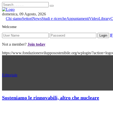
domenica, 09 Agosto, 2026
Chi siamo
Settori
News
Studi e ricerche
Appuntamenti
Video
Library
C
Welcome
F
Not a member?
Join today
https://www.fondazionesvilupposostenibile.org/wplogin/?action
Editoriale
Sosteniamo le rinnovabili, altro che nucleare