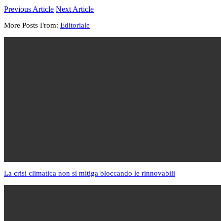
Previous Article
Next Article
More Posts From:
Editoriale
La crisi climatica non si mitiga bloccando le rinnovabili