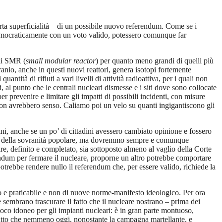
certa superficialità – di un possibile nuovo referendum. Come se i
a democraticamente con un voto valido, potessero comunque far
gli SMR (
small modular reactor
) per quanto meno grandi di quelli più
uranio, anche in questi nuovi reattori, genera isotopi fortemente
antità di rifiuti a vari livelli di attività radioattiva, per i quali non
al punto che le centrali nucleari dismesse e i siti dove sono collocate
r prevenire e limitare gli impatti di possibili incidenti, con misure
, non avrebbero senso. Caliamo poi un velo su quanti ingigantiscono gli
ni, anche se un po’ di cittadini avessero cambiato opinione e fossero
ali, della sovranità popolare, ma dovremmo sempre e comunque
re, definito e completato, sia sottoposto almeno al vaglio della Corte
erendum per fermare il nucleare, proporne un altro potrebbe comportare
potrebbe rendere nullo il referendum che, per essere valido, richiede la
 e praticabile e non di nuove norme-manifesto ideologico. Per ora
re sembrano trascurare il fatto che il nucleare nostrano – prima dei
 poco idoneo per gli impianti nucleari: è in gran parte montuoso,
i fatto che nemmeno oggi, nonostante la campagna martellante, e