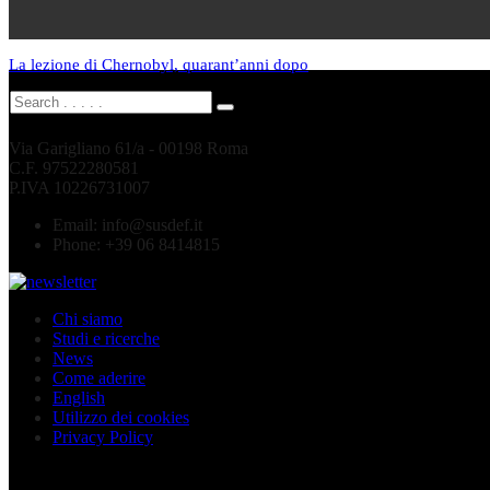
La lezione di Chernobyl, quarant’anni dopo
Via Garigliano 61/a - 00198 Roma
C.F. 97522280581
P.IVA 10226731007
Email:
info@susdef.it
Phone:
+39 06 8414815
Chi siamo
Studi e ricerche
News
Come aderire
English
Utilizzo dei cookies
Privacy Policy
Seguici sui social