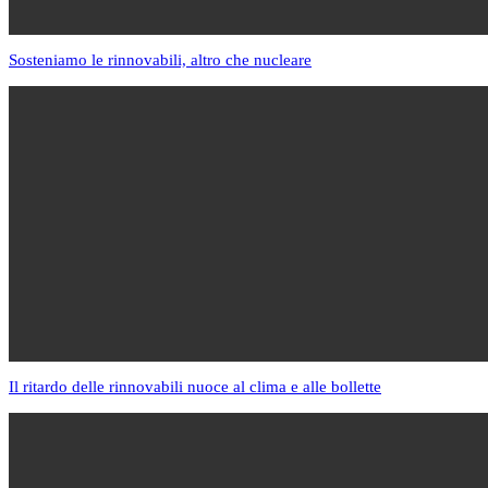
Sosteniamo le rinnovabili, altro che nucleare
Il ritardo delle rinnovabili nuoce al clima e alle bollette