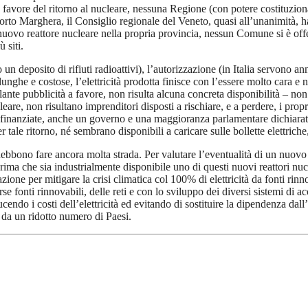
 favore del ritorno al nucleare, nessuna Regione (con potere costituzion
orto Marghera, il Consiglio regionale del Veneto, quasi all’unanimità, h
nuovo reattore nucleare nella propria provincia, nessun Comune si è offe
 siti.
 deposito di rifiuti radioattivi), l’autorizzazione (in Italia servono anni
unghe e costose, l’elettricità prodotta finisce con l’essere molto cara e 
lante pubblicità a favore, non risulta alcuna concreta disponibilità – no
are, non risultano imprenditori disposti a rischiare, e a perdere, i propri
oco finanziate, anche un governo e una maggioranza parlamentare dichiar
le ritorno, né sembrano disponibili a caricare sulle bollette elettriche, g
lia debbono fare ancora molta strada. Per valutare l’eventualità di un nu
rima che sia industrialmente disponibile uno di questi nuovi reattori nucl
ione per mitigare la crisi climatica col 100% di elettricità da fonti rinn
verse fonti rinnovabili, delle reti e con lo sviluppo dei diversi sistemi 
ndo i costi dell’elettricità ed evitando di sostituire la dipendenza dal
e da un ridotto numero di Paesi.