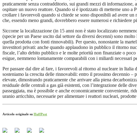
praticamente senza contradditorio, sui grandi mezzi di informazione, a
ospitare un nuovo reattore. Quando si è ipotizzato di metterne uno a P
crollare i favorevoli quando si chiede se sono disponibili ad avere un 
che, essendo meno grandi, dovrebbero essere numerosi e richiedere più
Siccome la localizzazione (in 15 anni non è stato localizzato nemmeno un
(specie per un Paese uscito dal settore da diversi decenni) sono molto l
quella prodotta con fonti rinnovabili). Per questo, nonostante la martel
investitori privati: anche quando applaudono in pubblico il ritorno nucle
fiscale, l’alto debito pubblico e le molte priorità non finanziate o p
esigue, nemmeno lontanamente comparabili con i miliardi necessari per ta
Per passare dal dire al fare, i favorevoli al ritorno al nucleare in Ita
sosteniamo la crescita delle rinnovabili: entro il prossimo decennio – p
elevate, dimostrando praticamente che arrivare alla piena decarbonizzaz
residuale delle centrali a gas già esistenti, con l’integrazione delle di
passeggiata, ma è possibile e anche economicamente conveniente, riduce
uranio arricchito, necessarie per alimentare i reattori nucleari, prodott
Articolo originale su
HuffPost