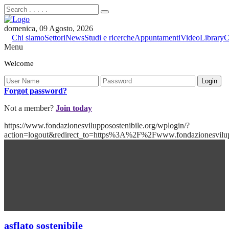
domenica, 09 Agosto, 2026
Chi siamo
Settori
News
Studi e ricerche
Appuntamenti
Video
Library
C
Menu
Welcome
Forgot password?
Not a member?
Join today
https://www.fondazionesvilupposostenibile.org/wplogin/?
action=logout&redirect_to=https%3A%2F%2Fwww.fondazionesvilu
asflato sostenibile