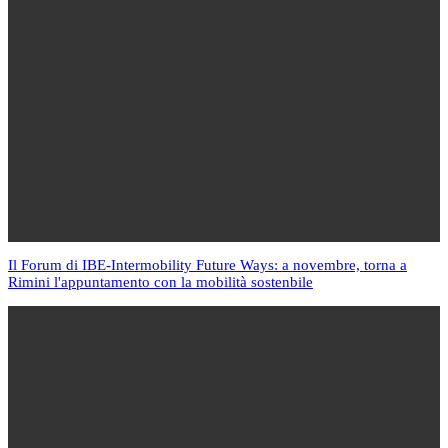
Il Forum di IBE-Intermobility Future Ways: a novembre, torna a
Rimini l'appuntamento con la mobilità sostenbile