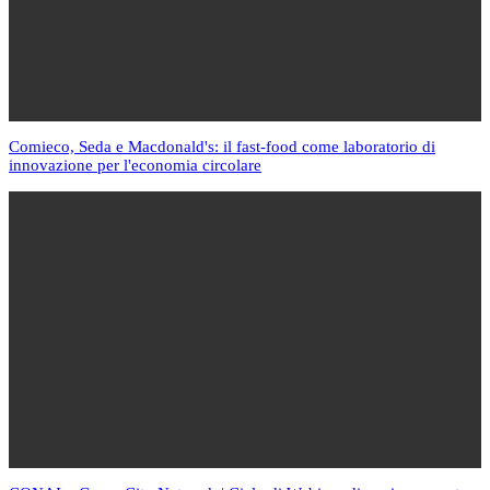
Comieco, Seda e Macdonald's: il fast-food come laboratorio di
innovazione per l'economia circolare