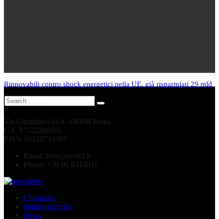
Rinnovabili contro shock energetici nella UE, già risparmiati 29 mld
Via Garigliano 61/a - 00198 Roma
C.F. 97522280581
P.IVA 10226731007
Email:
info@susdef.it
Phone:
+39 06 8414815
Chi siamo
Studi e ricerche
News